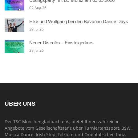
Übungsparty mit DJ Moritz am 05.09.2026
02.Aug.26
Elke und Wolfgang bei den Bavarian Dance Days
29.Jul.26
Neuer Discofox - Einsteigerkurs
29.Jul.26
ÜBER UNS
Der TSC Mönchengladbach e.V., bietet Ihnen zahlreiche
Angebote vom Gesellschaftstanz über Turniertanzsport, BSW,
MusicalDance, Irish Step, Folklore und Orientalischer Tanz.