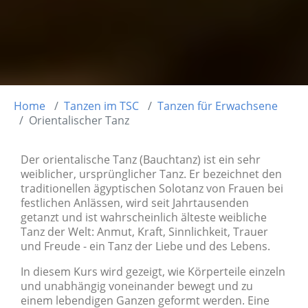
Home
Tanzen im TSC
Tanzen für Erwachsene
Orientalischer Tanz
Der orientalische Tanz (Bauchtanz) ist ein sehr
weiblicher, ursprünglicher Tanz. Er bezeichnet den
traditionellen ägyptischen Solotanz von Frauen bei
festlichen Anlässen, wird seit Jahrtausenden
getanzt und ist wahrscheinlich älteste weibliche
Tanz der Welt: Anmut, Kraft, Sinnlichkeit, Trauer
und Freude - ein Tanz der Liebe und des Lebens.
In diesem Kurs wird gezeigt, wie Körperteile einzeln
und unabhängig voneinander bewegt und zu
einem lebendigen Ganzen geformt werden. Eine