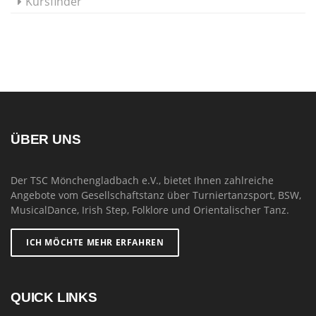
Kursfinder
ÜBER UNS
Der TSC Mönchengladbach e.V., bietet Ihnen zahlreiche
Angebote vom Gesellschaftstanz über Turniertanzsport, BSW,
MusicalDance, Irish Step, Folklore und Orientalischer Tanz.
ICH MÖCHTE MEHR ERFAHREN
QUICK LINKS