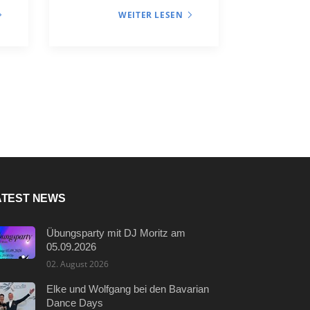
WEITER LESEN
ATEST NEWS
Übungsparty mit DJ Moritz am
05.09.2026
02. August 2026
Elke und Wolfgang bei den Bavarian
Dance Days