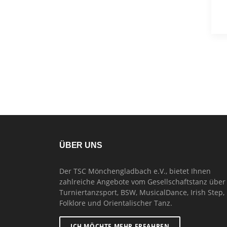
ÜBER UNS
Der TSC Mönchengladbach e.V., bietet Ihnen
zahlreiche Angebote vom Gesellschaftstanz über
Turniertanzsport, BSW, MusicalDance, Irish Step,
Folklore und Orientalischer Tanz.
ICH MÖCHTE MEHR ERFAHREN