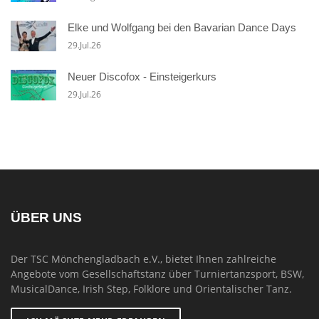
Elke und Wolfgang bei den Bavarian Dance Days
29.Jul.26
Neuer Discofox - Einsteigerkurs
29.Jul.26
ÜBER UNS
Der TSC Mönchengladbach e.V., bietet Ihnen zahlreiche
Angebote vom Gesellschaftstanz über Turniertanzsport, BSW,
MusicalDance, Irish Step, Folklore und Orientalischer Tanz.