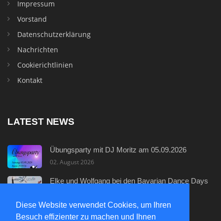
Impressum
Vorstand
Datenschutzerklärung
Nachrichten
Cookierichtlinien
Kontakt
LATEST NEWS
Übungsparty mit DJ Moritz am 05.09.2026
02. August 2026
Elke und Wolfgang bei den Bavarian Dance Days
29. Juli 2026
Diese Website verwendet Cookies, um Ihren
Neuer Discofox - Einsteigerkurs
Besuch effizienter zu machen und Ihnen