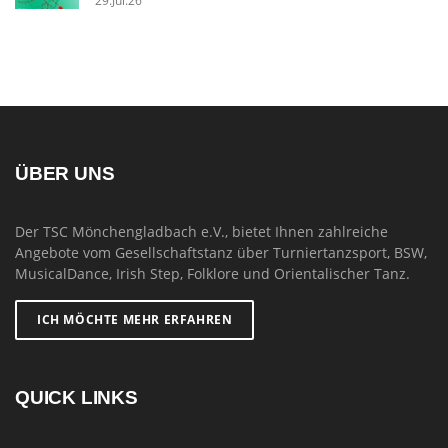
29.Jul.26
ÜBER UNS
Der TSC Mönchengladbach e.V., bietet Ihnen zahlreiche
Angebote vom Gesellschaftstanz über Turniertanzsport, BSW,
MusicalDance, Irish Step, Folklore und Orientalischer Tanz.
ICH MÖCHTE MEHR ERFAHREN
QUICK LINKS