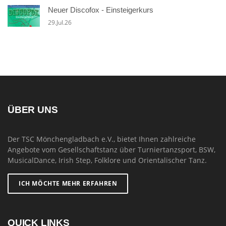
Neuer Discofox - Einsteigerkurs
29.Jul.26
ÜBER UNS
Der TSC Mönchengladbach e.V., bietet Ihnen zahlreiche
Angebote vom Gesellschaftstanz über Turniertanzsport, BSW,
MusicalDance, Irish Step, Folklore und Orientalischer Tanz.
ICH MÖCHTE MEHR ERFAHREN
QUICK LINKS