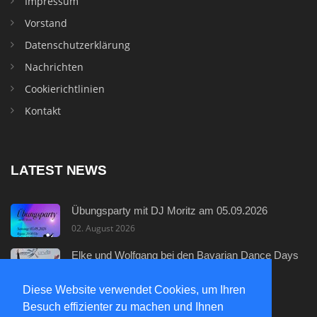
Impressum
Vorstand
Datenschutzerklärung
Nachrichten
Cookierichtlinien
Kontakt
LATEST NEWS
Übungsparty mit DJ Moritz am 05.09.2026
02. August 2026
Elke und Wolfgang bei den Bavarian Dance Days
29. Juli 2026
Diese Website verwendet Cookies, um Ihren
Neuer Discofox - Einsteigerkurs
Besuch effizienter zu machen und Ihnen