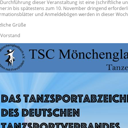
Durchführung dieser Veranstaltung ist eine (schriftliche u
ner:in bis spätestens zum 10. November dringend erforderl
ormationsblätter und Anmeldebögen werden in dieser Woche
zliche Grüße
 Vorstand