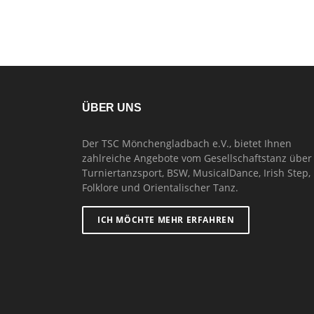
ÜBER UNS
Der TSC Mönchengladbach e.V., bietet Ihnen
zahlreiche Angebote vom Gesellschaftstanz über
Turniertanzsport, BSW, MusicalDance, Irish Step,
Folklore und Orientalischer Tanz.
ICH MÖCHTE MEHR ERFAHREN