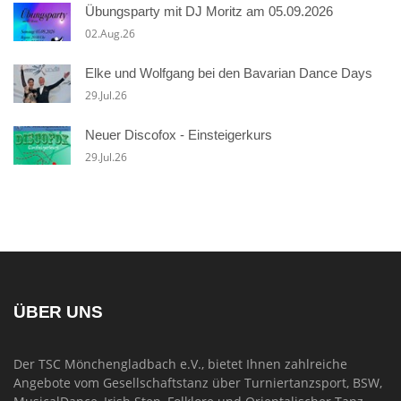
Übungsparty mit DJ Moritz am 05.09.2026
02.Aug.26
Elke und Wolfgang bei den Bavarian Dance Days
29.Jul.26
Neuer Discofox - Einsteigerkurs
29.Jul.26
ÜBER UNS
Der TSC Mönchengladbach e.V., bietet Ihnen zahlreiche
Angebote vom Gesellschaftstanz über Turniertanzsport, BSW,