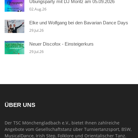
Übungsparty mit DJ Moritz am 05.09.2026
02.Aug.26
Elke und Wolfgang bei den Bavarian Dance Days
29.Jul.26
Neuer Discofox - Einsteigerkurs
29.Jul.26
ÜBER UNS
Der TSC Mönchengladbach e.V., bietet Ihnen zahlreiche
Angebote vom Gesellschaftstanz über Turniertanzsport, BSW,
MusicalDance, Irish Step, Folklore und Orientalischer Tanz.