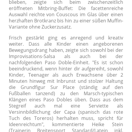
blieben, zeigte sich beim zwischenzeitlich
eröffneten Mitbring-Buffet: Die facettenreiche
Auswahl reichte von Couscous im Glas über einen
herzhaften Brotkranz bis hin zu einer süßen Muffin-
Variante ohne Zuckerzusatz.
Frisch gestärkt ging es anregend und kreativ
weiter. Dass alle Kinder einen angeborenen
Bewegungsdrang haben, zeigte sich sowohl bei der
Improvisations-Salsa als auch bei der
nachfolgenden Paso Doble-Einheit. "Es ist schon
beeindruckend, wenn hinter dir aufgereiht, sowohl
Kinder, Teenager als auch Erwachsene über 2
Minuten hinweg mit Inbrunst und stolzer Haltung
die Grundfigur Sur Place (ständig auf den
Fußballen tanzend) zu den Marsch-typischen
Klängen eines Paso Dobles üben. Dass aus dem
Stegreif auch mal eine Serviette als
Versinnbildlichung der Capa (spanisch das rote
Tuch des Toreros) herhalten muss, spricht für
Ideenreichtum", kommentierte Heike Stein
(Trainerin Breitensport Standard/Latein inkl.