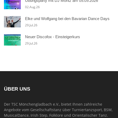
Übungsparty mit DJ Moritz am 05.09.2026
02.Aug.26
Elke und Wolfgang bei den Bavarian Dance Days
29.Jul.26
Neuer Discofox - Einsteigerkurs
29.Jul.26
ÜBER UNS
Der TSC Mönchengladbach e.V., bietet Ihnen zahlreiche
Angebote vom Gesellschaftstanz über Turniertanzsport, BSW,
MusicalDance, Irish Step, Folklore und Orientalischer Tanz.