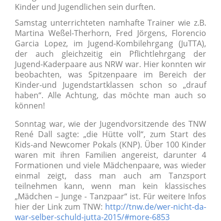
Kinder und Jugendlichen sein durften.
Samstag unterrichteten namhafte Trainer wie z.B.
Martina Weßel-Therhorn, Fred Jörgens, Florencio
Garcia Lopez, im Jugend-Kombilehrgang (JuTTA),
der auch gleichzeitig ein Pflichtlehrgang der
Jugend-Kaderpaare aus NRW war. Hier konnten wir
beobachten, was Spitzenpaare im Bereich der
Kinder-und Jugendstartklassen schon so „drauf
haben“. Alle Achtung, das möchte man auch so
können!
Sonntag war, wie der Jugendvorsitzende des TNW
René Dall sagte: „die Hütte voll“, zum Start des
Kids-and Newcomer Pokals (KNP). Über 100 Kinder
waren mit ihren Familien angereist, darunter 4
Formationen und viele Mädchenpaare, was wieder
einmal zeigt, dass man auch am Tanzsport
teilnehmen kann, wenn man kein klassisches
„Mädchen – Junge - Tanzpaar“ ist. Für weitere Infos
hier der Link zum TNW:
http://tnw.de/wer-nicht-da-
war-selber-schuld-jutta-2015/#more-6853