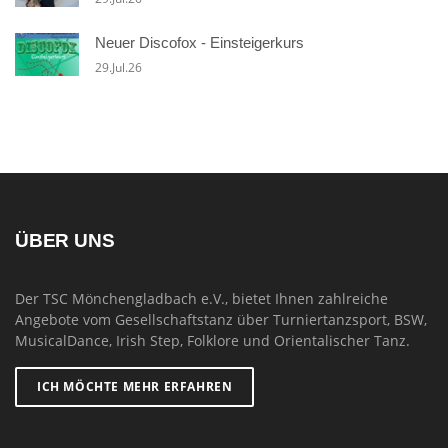
Neuer Discofox - Einsteigerkurs
29.Jul.26
ÜBER UNS
Der TSC Mönchengladbach e.V., bietet Ihnen zahlreiche
Angebote vom Gesellschaftstanz über Turniertanzsport, BSW,
MusicalDance, Irish Step, Folklore und Orientalischer Tanz.
ICH MÖCHTE MEHR ERFAHREN